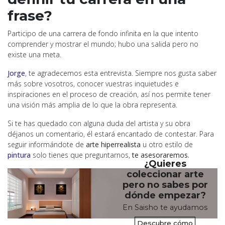
frase?
Participo de una carrera de fondo infinita en la que intento
comprender y mostrar el mundo; hubo una salida pero no
existe una meta.
Jorge
, te agradecemos esta entrevista. Siempre nos gusta saber
más sobre vosotros, conocer vuestras inquietudes e
inspiraciones en el proceso de creación, así nos permite tener
una visión más amplia de lo que la obra representa.
Si te has quedado con alguna duda del artista y su obra
déjanos un comentario, él estará encantado de contestar. Para
seguir informándote de
arte hiperrealista
u otro estilo de
pintura
solo tienes que preguntarnos,
te asesoraremos.
¿Quieres
coleccionar arte
pero no sabes por
dónde empezar?
En Saisho te ayudamos
Descubre cómo