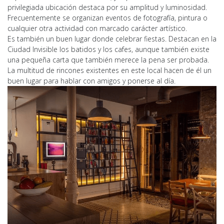
privilegiada ubicación destaca por su amplitud y luminosidad.
Frecuentemente se organizan eventos de fotografía, pintura o
cualquier otra actividad con marcado carácter artístico.
Es también un buen lugar donde celebrar fiestas. Destacan en la
Ciudad Invisible los batidos y los cafes, aunque también existe
una pequeña carta que también merece la pena ser probada.
La multitud de rincones existentes en este local hacen de él un
buen lugar para hablar con amigos y ponerse al día.