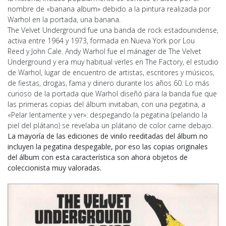
nombre de «banana album» debido a la pintura realizada por
Warhol en la portada, una banana.
The Velvet Underground fue una banda de rock estadounidense,
activa entre 1964 y 1973, formada en Nueva York por Lou
Reed y John Cale. Andy Warhol fue el mánager de The Velvet
Underground y era muy habitual verles en The Factory, el estudio
de Warhol, lugar de encuentro de artistas, escritores y músicos,
de fiestas, drogas, fama y dinero durante los años 60. Lo más
curioso de la portada que Warhol diseñó para la banda fue que
las primeras copias del álbum invitaban, con una pegatina, a
«Pelar lentamente y ver»: despegando la pegatina (pelando la
piel del plátano) se revelaba un plátano de color carne debajo.
La mayoría de las ediciones de vinilo reeditadas del álbum no
incluyen la pegatina despegable, por eso las copias originales
del álbum con esta característica son ahora objetos de
coleccionista muy valoradas.