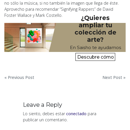
no sólo la música, si no también la imagen que llega de éste.
Aprovecho para recomendar “Signifying Rappers” de David
Foster Wallace y Mark Costello.
¿Quieres
ampliar tu
colección de
arte?
En Saisho te ayudamos
Descubre cómo
Navegación
« Previous Post
Next Post »
de
entradas
Leave a Reply
Lo siento, debes estar
conectado
para
publicar un comentario.