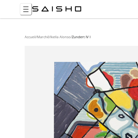
Accueil
/
Marché
/
Ikella Alonso
/
Zundert IV I