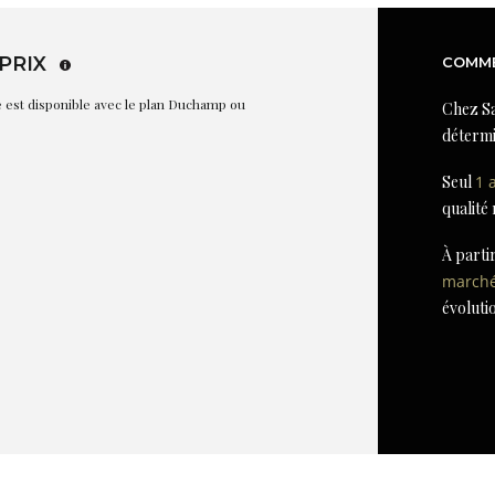
PRIX
COMME
re est disponible avec le plan Duchamp ou
Chez Sa
détermi
Seul
1 
qualité
À parti
march
évoluti