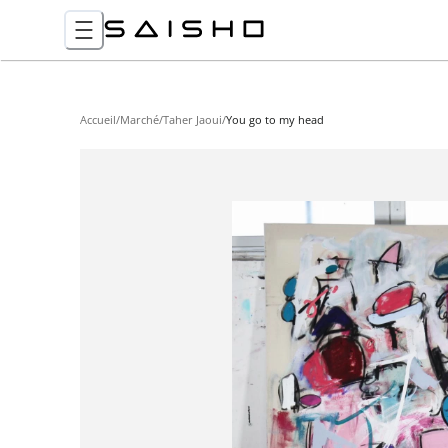
Accueil
/
Marché
/
Taher Jaoui
/
You go to my head