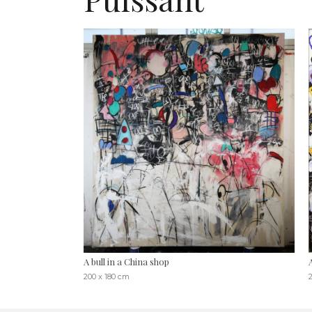
A bull in a China shop
200 x 180 cm
2