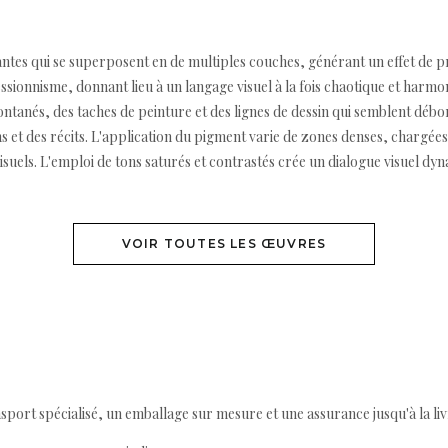
brantes qui se superposent en de multiples couches, générant un effet de 
essionnisme, donnant lieu à un langage visuel à la fois chaotique et harm
anés, des taches de peinture et des lignes de dessin qui semblent déborde
 des récits. L'application du pigment varie de zones denses, chargées d
isuels. L'emploi de tons saturés et contrastés crée un dialogue visuel dyna
VOIR TOUTES LES ŒUVRES
ort spécialisé, un emballage sur mesure et une assurance jusqu'à la livr