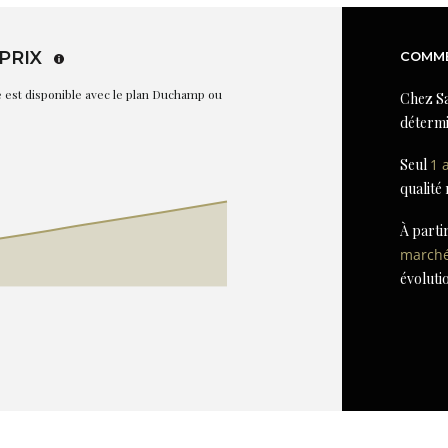
PRIX
COMME
re est disponible avec le plan Duchamp ou
Chez Sa
détermi
Seul
1 
qualité
À parti
march
évoluti