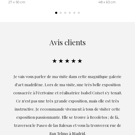
27 x 50 cm
48 x 63 cm
Avis clients
★★★★★
 vous parler de ma visite dans cette magnifique galerie
Exceptionnelle.
madrilène. Lors de ma visite, une très belle exposition
réalisation de c
ée à l'écrivaine et réalisatrice Isabel Coixet s'y tenait.
goûts et mes b
est pas une très grande exposition, mais elle est très
professionna
ctive. Je recommande vivement à tous de visiter cette
soulignant (bi
ition passionnante. Elle se trouve à Recoletos ; de là,
sez le Paseo de las Salesas et vous la trouverez rue de
San Telmo à Madrid.