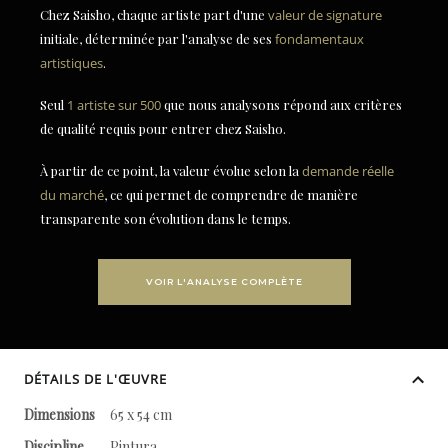
Chez Saisho, chaque artiste part d'une
valeur de signature
initiale, déterminée par l'analyse de ses
fondamentaux
artistiques
.
Seul
1 artiste sur 500
que nous analysons répond aux critères
de qualité requis pour entrer chez Saisho.
À partir de ce point, la valeur évolue selon la
demande réelle
du marché
, ce qui permet de comprendre de manière
transparente son évolution dans le temps.
VOIR L'ANALYSE COMPLÈTE
DÉTAILS DE L'ŒUVRE
Dimensions
65 x 54 cm
Discipline
Pintura