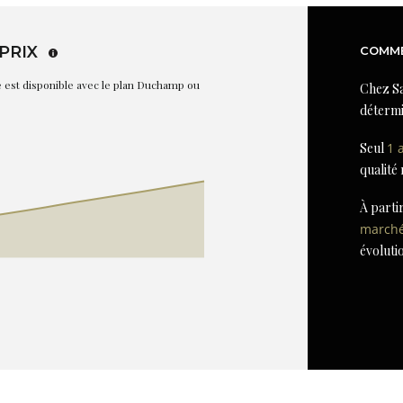
PRIX
COMME
re est disponible avec le plan Duchamp ou
Chez Sa
détermi
Seul
1 
qualité
À parti
march
évoluti