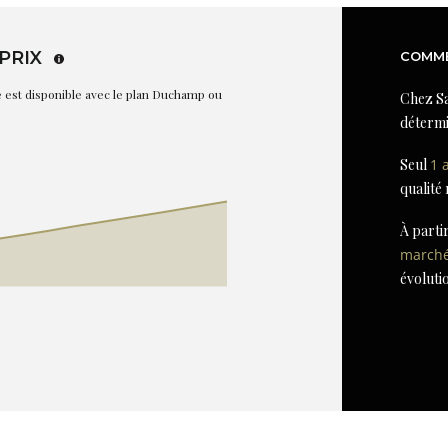
PRIX
COMME
re est disponible avec le plan Duchamp ou
Chez Sa
détermi
Seul
1 
qualité
À parti
march
évoluti