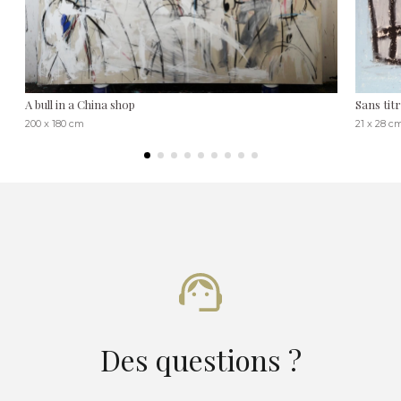
A bull in a China shop
Sans titr
200 x 180 cm
21 x 28 c
Des questions ?