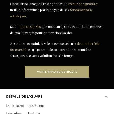
Chez Saisho, chaque artiste part d'une
valeur de signature
initiale, déterminée par l'analyse de ses
fondamentaux
artistiques
.
Seul
1 artiste sur 500
que nous analysons répond aux critères
de qualité requis pour entrer chez Saisho.
À partir de ce point, la valeur évolue selon la
demande réelle
du marché
, ce qui permet de comprendre de manière
transparente son évolution dans le temps.
VOIR L'ANALYSE COMPLÈTE
DÉTAILS DE L'ŒUVRE
Dimensions
73 x 89 cm
Discipline
Pintura