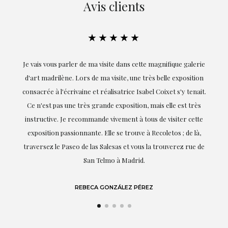
Avis clients
★★★★★
ie
Exceptionnelle. Maria m'a accompagnée à chaque étape de la
on
réalisation de ce travail et, dès le début, elle a compris mes
it.
goûts et mes besoins ; sa proximité, son empathie et son
s
professionnalisme ont été présents à chaque instant,
te
soulignant (bien sûr) son amour et sa connaissance de ce
,
dont elle parle : l'art.
de
LAURA GUTIÉRREZ