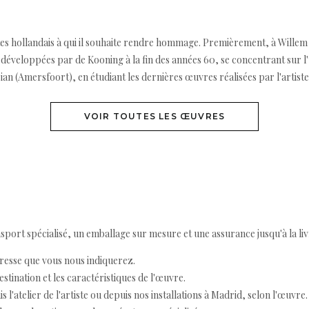
istes hollandais à qui il souhaite rendre hommage. Premièrement, à Willem
éveloppées par de Kooning à la fin des années 60, se concentrant sur l'
 (Amersfoort), en étudiant les dernières œuvres réalisées par l'artiste
VOIR TOUTES LES ŒUVRES
ort spécialisé, un emballage sur mesure et une assurance jusqu'à la livr
resse que vous nous indiquerez.
destination et les caractéristiques de l'œuvre.
 l'atelier de l'artiste ou depuis nos installations à Madrid, selon l'œuvre.