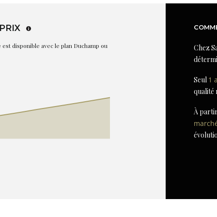
PRIX
COMME
re est disponible avec le plan Duchamp ou
Chez Sa
détermi
Seul
1 
qualité
À parti
march
évoluti