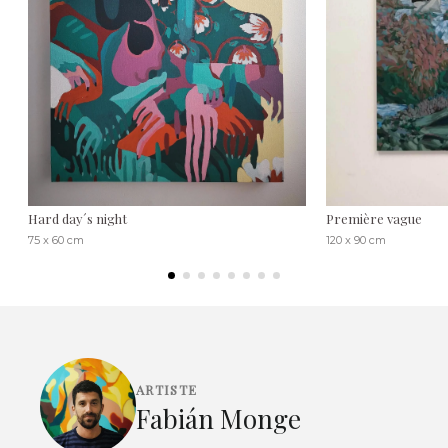
Hard day´s night
Première vague
75 x 60 cm
120 x 90 cm
ARTISTE
Fabián Monge