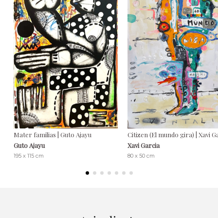
Mater familias | Guto Ajayu
Citizen (El mundo gira) | Xavi G
Guto Ajayu
Xavi Garcia
195 x 115 cm
80 x 50 cm