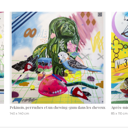
Pekinois, perruches et un chewing-gum dans les cheveux
Après-mid
140 x 140 cm
85 x 110 cm