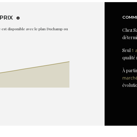
PRIX
COMME
re est disponible avec le plan Duchamp ou
Chez Sa
détermi
Seul
1 
qualité
À parti
march
évoluti