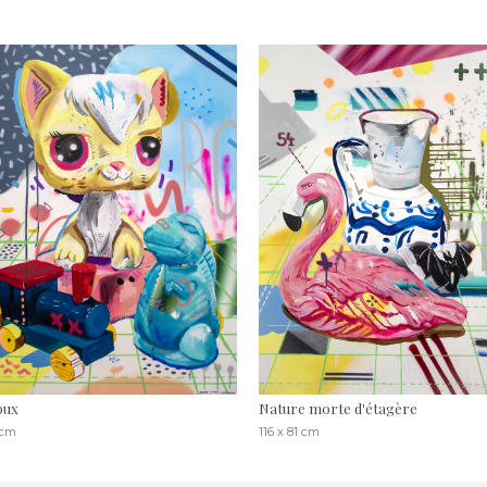
oux
Nature morte d'étagère
 cm
116 x 81 cm