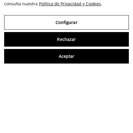
consulta nuestra
Política de Privacidad y Cookies
.
Configurar
Rechazar
Consu
Aceptar
FR
Avis vérifiés
5,0/5
Suivez-nous sur les réseaux