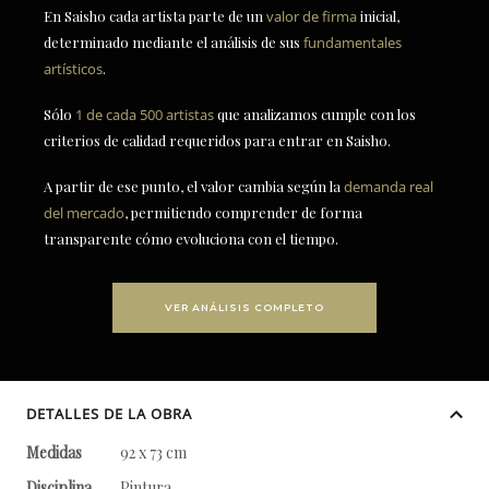
En Saisho cada artista parte de un
valor de firma
inicial,
determinado mediante el análisis de sus
fundamentales
artísticos
.
Sólo
1 de cada 500 artistas
que analizamos cumple con los
criterios de calidad requeridos para entrar en Saisho.
A partir de ese punto, el valor cambia según la
demanda real
del mercado
, permitiendo comprender de forma
transparente cómo evoluciona con el tiempo.
VER ANÁLISIS COMPLETO
DETALLES DE LA OBRA
Medidas
92 x 73 cm
Disciplina
Pintura