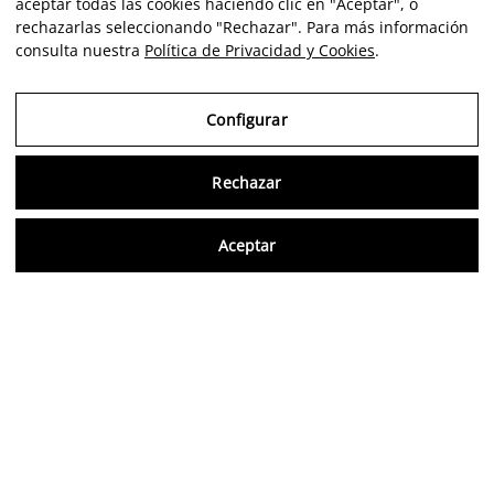
aceptar todas las cookies haciendo clic en "Aceptar", o
rechazarlas seleccionando "Rechazar". Para más información
consulta nuestra
Política de Privacidad y Cookies
.
Configurar
Rechazar
Consu
Aceptar
ES
Opiniones verificadas
5,0/5