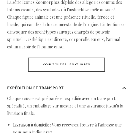
La série Icônes Zoomorphes déploie des allégories comme des
totems vivants, des symboles où l'instinctif se mêle au sacré.
Chaque figure animale est une présence rituelle, féroce et
lucide, qui canalise la force ancestrale de l'origine. L'intention est
d'invoquer des archétypes sauvages chargés de pouvoir
spirituel. L'ésthétique est directe, corporelle. En eux, l'animal
est un miroir de l'homme en soi.
VOIR TOUTES LES ŒUVRES
EXPÉDITION ET TRANSPORT
Chaque œuvre est préparée et expédiée avec un transport
spécialisé, un emballage sur mesure et une assurance jusqu'à la
livraison finale.
Livraison à domicile :
Vous recevrez l'œuvre à l'adresse que
vous nous indiquerez.