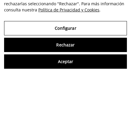
rechazarlas seleccionando "Rechazar". Para más información
consulta nuestra
Política de Privacidad y Cookies
.
Configurar
Rechazar
Consu
Aceptar
FR
Avis vérifiés
5,0/5
Suivez-nous sur les réseaux