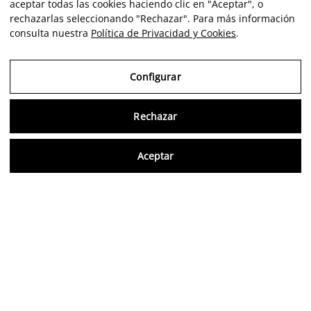
aceptar todas las cookies haciendo clic en "Aceptar", o
rechazarlas seleccionando "Rechazar". Para más información
consulta nuestra
Política de Privacidad y Cookies
.
Configurar
Rechazar
Consu
Aceptar
FR
Avis vérifiés
5,0/5