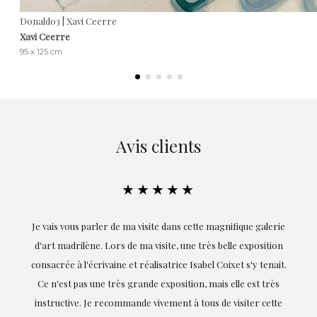
Donald03 | Xavi Ceerre
Xavi Ceerre
95 x 125 cm
Avis clients
★★★★★
ie
Exceptionnelle. Maria m'a accompagnée à chaque étape de la
on
réalisation de ce travail et, dès le début, elle a compris mes
it.
goûts et mes besoins ; sa proximité, son empathie et son
s
professionnalisme ont été présents à chaque instant,
te
soulignant (bien sûr) son amour et sa connaissance de ce