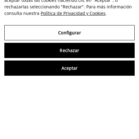
aceptar todas las cookies haciendo clic en "Aceptar", o
rechazarlas seleccionando "Rechazar". Para más información
consulta nuestra
Política de Privacidad y Cookies
.
Configurar
Rechazar
Consu
Aceptar
FR
Avis vérifiés
5,0/5
Suivez-nous sur les réseaux