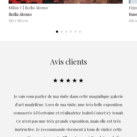
Milán V | Ikella Alonso
Figu
Ikella Alonso
Euse
100 x 100 cm
200 
Avis clients
★★★★★
ie
Exceptionnelle. Maria m'a accompagnée à chaque étape de la
on
réalisation de ce travail et, dès le début, elle a compris mes
it.
goûts et mes besoins ; sa proximité, son empathie et son
s
professionnalisme ont été présents à chaque instant,
te
soulignant (bien sûr) son amour et sa connaissance de ce