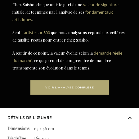
Chez Saisho, chaque artiste part d'une
valeur de signature
initiale, déterminée par l'analyse de ses
fondamentaux
artistiques
.
Seul
1 artiste sur 500
que nous analysons répond aux critères
de qualité requis pour entrer chez Saisho.
À partir de ce point, la valeur évolue selon la
demande réelle
du marché
, ce qui permet de comprendre de manière
transparente son évolution dans le temps.
VOIR L'ANALYSE COMPLÈTE
DÉTAILS DE L'ŒUVRE
Dimensions
63 x 46 cm
Discipline
Pintura