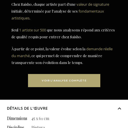
Chez Saisho, chaque artiste part d'une
valeur de signature
initiale, déterminée par l'analyse de ses
fondamentaux
artistiques
.
Seul
1 artiste sur 500
que nous analysons répond aux critères
de qualité requis pour entrer chez Saisho.
À partir de ce point, la valeur évolue selon la
demande réelle
du marché
, ce qui permet de comprendre de manière
transparente son évolution dans le temps.
VOIR L'ANALYSE COMPLÈTE
DÉTAILS DE L'ŒUVRE
Dimensions
45 x 61 cm
Discipline
Pintura