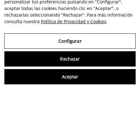
personalizar tus preferencias pulsando en "Configurar",
aceptar todas las cookies haciendo clic en "Aceptar", o
rechazarlas seleccionando "Rechazar". Para más información
consulta nuestra
Política de Privacidad y Cookies
.
Configurar
Rechazar
Consu
Aceptar
FR
Avis vérifiés
5,0/5