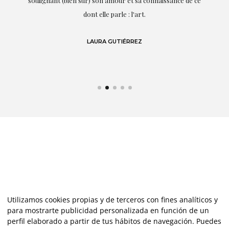
te
soulignant (bien sûr) son amour et sa connaissance de ce
,
dont elle parle : l'art.
de
LAURA GUTIÉRREZ
Utilizamos cookies propias y de terceros con fines analíticos y
para mostrarte publicidad personalizada en función de un
perfil elaborado a partir de tus hábitos de navegación. Puedes