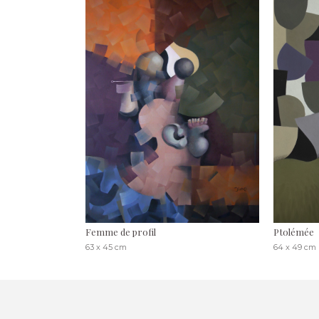
Femme de profil
Ptolémée
63 x 45 cm
64 x 49 cm