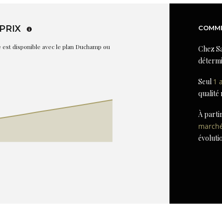
PRIX
COMME
re est disponible avec le plan Duchamp ou
Chez Sa
détermi
Seul
1 
qualité
À parti
march
évoluti