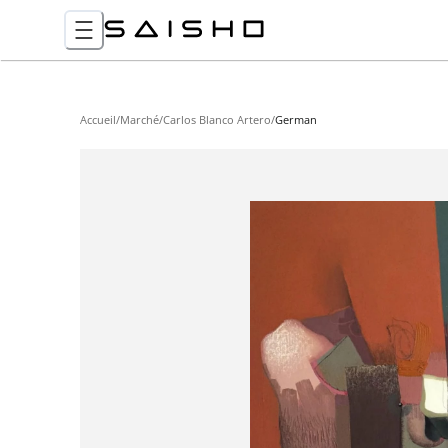
Accueil
/
Marché
/
Carlos Blanco Artero
/
German