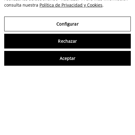
consulta nuestra
Política de Privacidad y Cookies
.
Configurar
Rechazar
Consu
Aceptar
FR
Avis vérifiés
5,0/5
Suivez-nous sur les réseaux