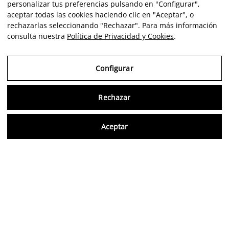
personalizar tus preferencias pulsando en "Configurar",
aceptar todas las cookies haciendo clic en "Aceptar", o
rechazarlas seleccionando "Rechazar". Para más información
consulta nuestra
Política de Privacidad y Cookies
.
Configurar
Rechazar
Consu
Aceptar
FR
Avis vérifiés
5,0/5