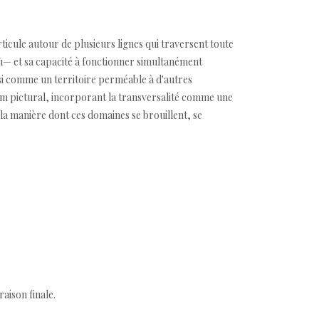
ticule autour de plusieurs lignes qui traversent toute
'où— et sa capacité à fonctionner simultanément
si comme un territoire perméable à d'autres
dium pictural, incorporant la transversalité comme une
t la manière dont ces domaines se brouillent, se
aison finale.