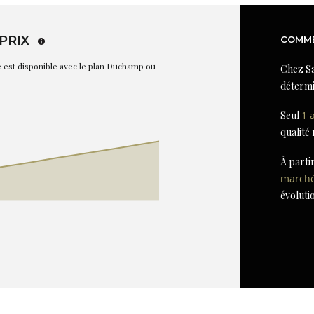
PRIX
COMME
re est disponible avec le plan Duchamp ou
Chez Sa
détermi
Seul
1 
qualité
À parti
march
évoluti