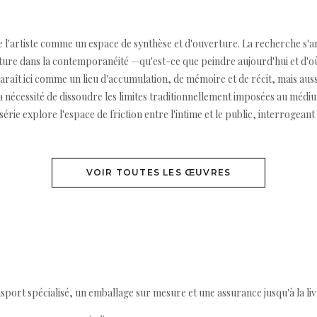
e l'artiste comme un espace de synthèse et d'ouverture. La recherche s'ar
 peinture dans la contemporanéité —qu'est-ce que peindre aujourd'hui et d
aît ici comme un lieu d'accumulation, de mémoire et de récit, mais aus
r la nécessité de dissoudre les limites traditionnellement imposées au mé
série explore l'espace de friction entre l'intime et le public, interrogean
VOIR TOUTES LES ŒUVRES
ort spécialisé, un emballage sur mesure et une assurance jusqu'à la livr