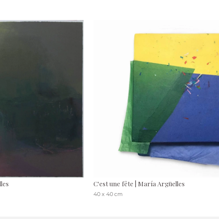
lles
C'est une fête | María Argüelles
40 x 40 cm