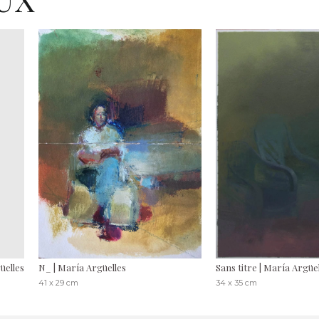
güelles
N_ | María Argüelles
Sans titre | María Argüe
41 x 29 cm
34 x 35 cm