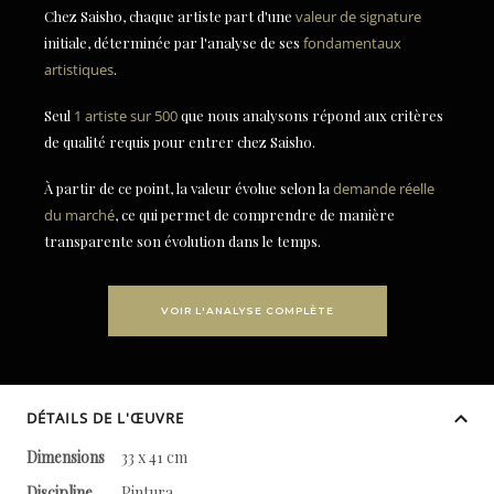
Chez Saisho, chaque artiste part d'une
valeur de signature
initiale, déterminée par l'analyse de ses
fondamentaux
artistiques
.
Seul
1 artiste sur 500
que nous analysons répond aux critères
de qualité requis pour entrer chez Saisho.
À partir de ce point, la valeur évolue selon la
demande réelle
du marché
, ce qui permet de comprendre de manière
transparente son évolution dans le temps.
VOIR L'ANALYSE COMPLÈTE
DÉTAILS DE L'ŒUVRE
Dimensions
33 x 41 cm
Discipline
Pintura