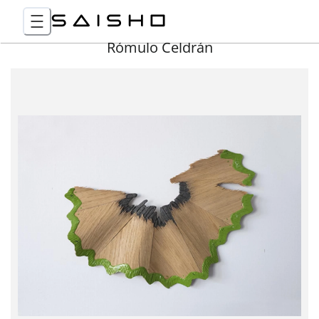
Rómulo Celdrán