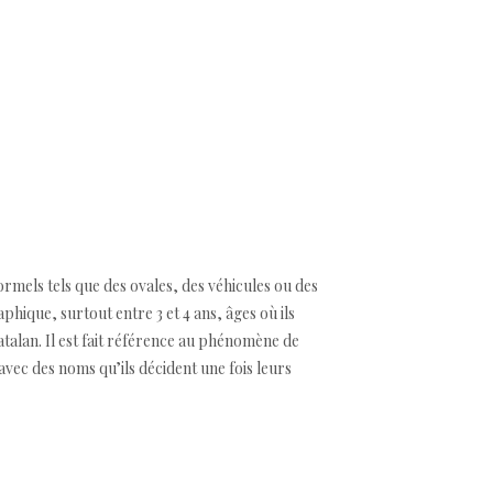
formels tels que des ovales, des véhicules ou des
phique, surtout entre 3 et 4 ans, âges où ils
atalan. Il est fait référence au phénomène de
avec des noms qu’ils décident une fois leurs