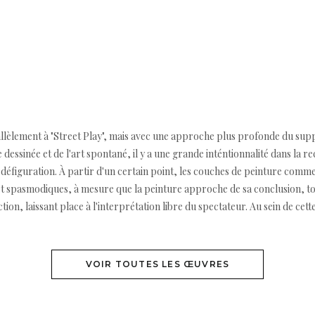
allèlement à "Street Play", mais avec une approche plus profonde du suppo
e dessinée et de l'art spontané, il y a une grande inténtionnalité dans la
 défiguration. À partir d'un certain point, les couches de peinture commen
et spasmodiques, à mesure que la peinture approche de sa conclusion, tou
ction, laissant place à l'interprétation libre du spectateur. Au sein de cet
VOIR TOUTES LES ŒUVRES