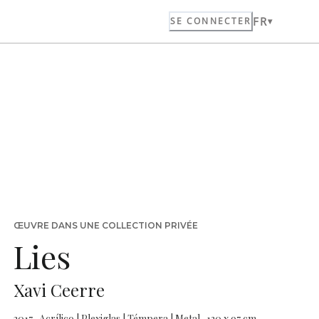
FR
SE CONNECTER
ŒUVRE DANS UNE COLLECTION PRIVÉE
Lies
Xavi Ceerre
2017 · Acrílico | Plexiglas | Témpera | Metal · 130 x 97 cm