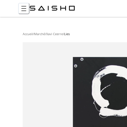
Accueil
/
Marché
/
Xavi Ceerre
/
Lies