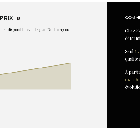
PRIX
COMME
re est disponible avec le plan Duchamp ou
Chez Sa
détermi
Seul
1 
qualité
À parti
march
évoluti