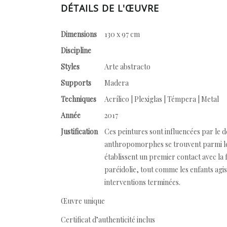
DÉTAILS DE L'ŒUVRE
Dimensions
130 x 97 cm
Discipline
Styles
Arte abstracto
Supports
Madera
Techniques
Acrílico | Plexiglas | Témpera | Metal
Année
2017
Justification
Ces peintures sont influencées par le de
anthropomorphes se trouvent parmi les g
établissent un premier contact avec la 
paréidolie, tout comme les enfants agis
interventions terminées.
Œuvre unique
Certificat d’authenticité inclus