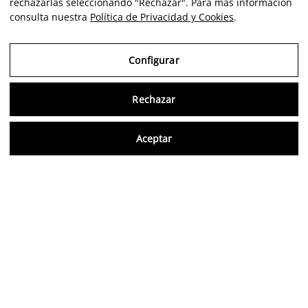
rechazarlas seleccionando "Rechazar". Para más información
consulta nuestra
Política de Privacidad y Cookies
.
Configurar
Rechazar
Consu
Aceptar
FR
Avis vérifiés
5,0/5
Suivez-nous sur les réseaux