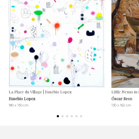
La Place du Village | Eusebio Lopez
Little Nemo in 
Eusebio Lopez
Óscar Seco
180 x 150 cm
130 x 162 cm