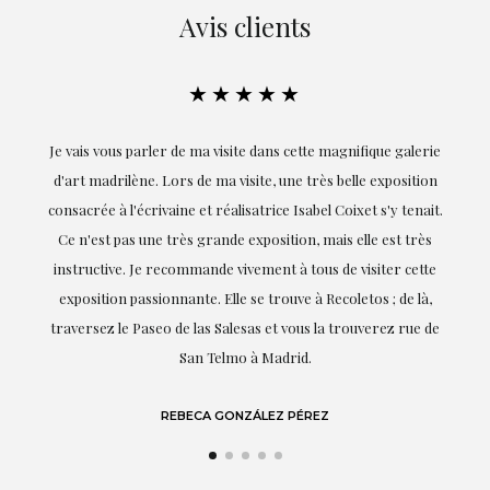
Avis clients
★★★
★★★★★
e dans cette magnifique galerie
Exceptionnelle. Maria m'a accompagnée 
site, une très belle exposition
réalisation de ce travail et, dès le débu
satrice Isabel Coixet s'y tenait.
goûts et mes besoins ; sa proximité, 
exposition, mais elle est très
professionnalisme ont été présents 
vement à tous de visiter cette
soulignant (bien sûr) son amour et sa
se trouve à Recoletos ; de là,
dont elle parle : l'art
sas et vous la trouverez rue de
 à Madrid.
LAURA GUTIÉRREZ
ZÁLEZ PÉREZ