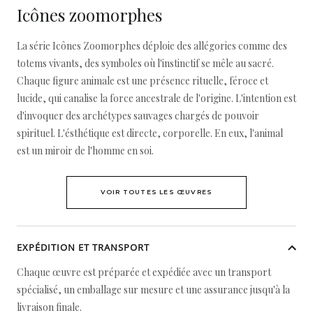
Icônes zoomorphes
La série Icônes Zoomorphes déploie des allégories comme des
totems vivants, des symboles où l'instinctif se mêle au sacré.
Chaque figure animale est une présence rituelle, féroce et
lucide, qui canalise la force ancestrale de l'origine. L'intention est
d'invoquer des archétypes sauvages chargés de pouvoir
spirituel. L'ésthétique est directe, corporelle. En eux, l'animal
est un miroir de l'homme en soi.
VOIR TOUTES LES ŒUVRES
EXPÉDITION ET TRANSPORT
Chaque œuvre est préparée et expédiée avec un transport
spécialisé, un emballage sur mesure et une assurance jusqu'à la
livraison finale.