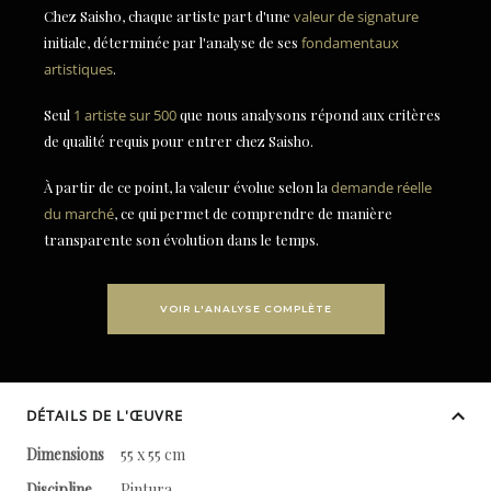
Chez Saisho, chaque artiste part d'une
valeur de signature
initiale, déterminée par l'analyse de ses
fondamentaux
artistiques
.
Seul
1 artiste sur 500
que nous analysons répond aux critères
de qualité requis pour entrer chez Saisho.
À partir de ce point, la valeur évolue selon la
demande réelle
du marché
, ce qui permet de comprendre de manière
transparente son évolution dans le temps.
VOIR L'ANALYSE COMPLÈTE
DÉTAILS DE L'ŒUVRE
Dimensions
55 x 55 cm
Discipline
Pintura