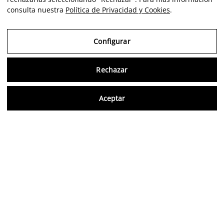
consulta nuestra
Política de Privacidad y Cookies
.
Configurar
Rechazar
Consu
Aceptar
FR
Avis vérifiés
5,0/5
Suivez-nous sur les réseaux