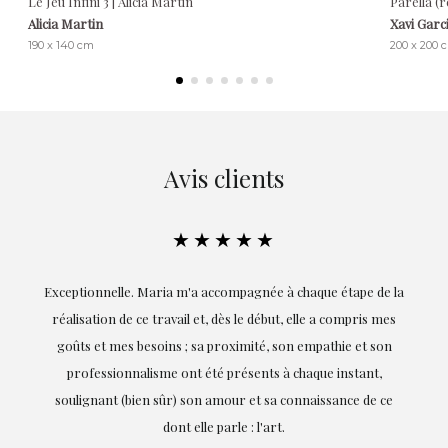
Le Jeu Infini 3 | Alicia Martin
Parella (r
Alicia Martin
Xavi Garc
190 x 140 cm
200 x 200 
Avis clients
★★★★★
ie
Exceptionnelle. Maria m'a accompagnée à chaque étape de la
on
réalisation de ce travail et, dès le début, elle a compris mes
it.
goûts et mes besoins ; sa proximité, son empathie et son
s
professionnalisme ont été présents à chaque instant,
te
soulignant (bien sûr) son amour et sa connaissance de ce
,
dont elle parle : l'art.