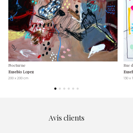
Nocturne
Rue d
Eusebio Lopez
Euse
200 x 200 cm
130 x 
Avis clients