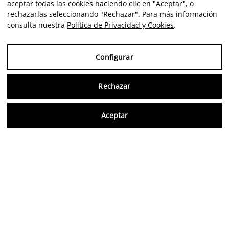
aceptar todas las cookies haciendo clic en "Aceptar", o
rechazarlas seleccionando "Rechazar". Para más información
consulta nuestra
Política de Privacidad y Cookies
.
Configurar
Rechazar
Consu
Aceptar
FR
Avis vérifiés
5,0/5