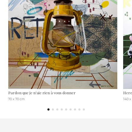
Pardon que je n'aie rien à vous donner
Here
70 x 70 cm
140 x