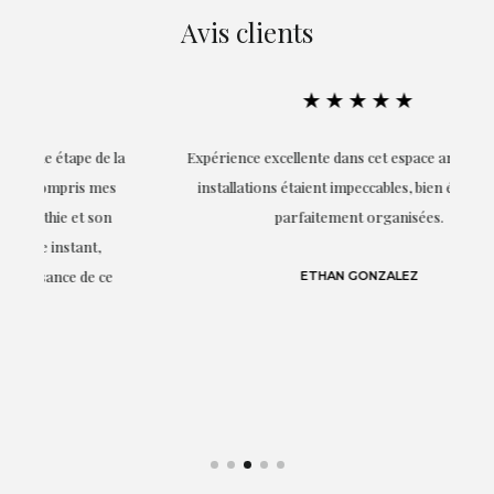
Avis clients
★★★★★
la
Expérience excellente dans cet espace artistique. Les
s
installations étaient impeccables, bien éclairées et
parfaitement organisées.
n
e
e
ETHAN GONZALEZ