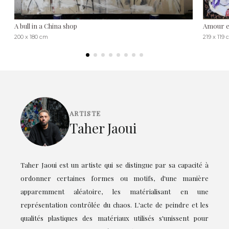
A bull in a China shop
Amour e
200 x 180 cm
219 x 119
ARTISTE
Taher Jaoui
Taher Jaoui est un artiste qui se distingue par sa capacité à
ordonner certaines formes ou motifs, d'une manière
apparemment aléatoire, les matérialisant en une
représentation contrôlée du chaos. L'acte de peindre et les
qualités plastiques des matériaux utilisés s'unissent pour