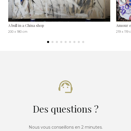
A bull in a China shop
Amour e
200 x 180 cm
219 x 119
Des questions ?
Nous vous conseillons en 2 minutes.