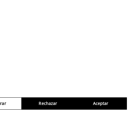
rar
Rechazar
Aceptar
Consul