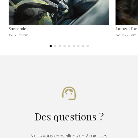
Surrender
Lament for 
157 x 132 cm
145 x 225 cm
Des questions ?
Nous vous conseillons en 2 minutes.