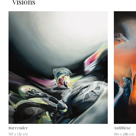
Visions
Surrender
Antithèse
157 x 132 cm
194 x 286 cm