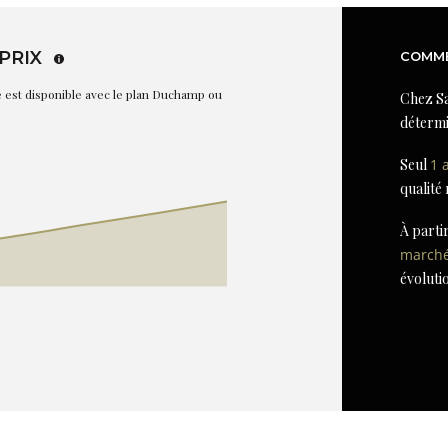
PRIX
COMME
re est disponible avec le plan Duchamp ou
Chez Sa
détermi
Seul
1 
qualité
À parti
march
évoluti