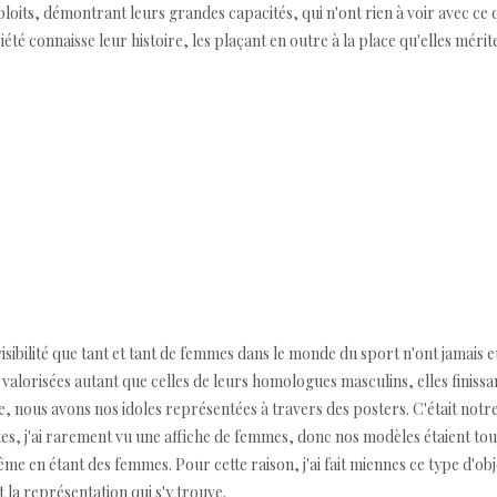
loits, démontrant leurs grandes capacités, qui n'ont rien à voir avec ce q
été connaisse leur histoire, les plaçant en outre à la place qu'elles mérit
sibilité que tant et tant de femmes dans le monde du sport n'ont jamais
té valorisées autant que celles de leurs homologues masculins, elles finiss
lte, nous avons nos idoles représentées à travers des posters. C'était not
ètes, j'ai rarement vu une affiche de femmes, donc nos modèles étaient to
 en étant des femmes. Pour cette raison, j'ai fait miennes ce type d'obj
et la représentation qui s'y trouve.