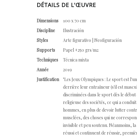
DÉTAILS DE L'ŒUVRE
Dimensions
100 x 70 cm
Discipline
Ilustración
Styles
Arte figurativo | Neofiguración
Supports
Papel +250 grs/m2
Techniques
Técnica mixta
Année
2019
Justification
"Les Jeux Olympiques : Le sport est l'u
derrière leur entraîneur (s'il est mas
discriminées dans le sport dès le début
religieuse des sociétés, ce qui a condui
hommes, en plus de devoir lutter contre 
musclées, des choses qui ne corresponda
invisible et peu soutenu. Néanmoins, l
réussi et continuent de réussir, premiè