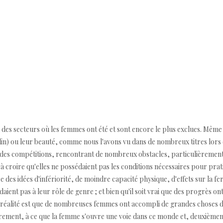
n des secteurs où les femmes ont été et sont encore le plus exclues. Même
culin) ou leur beauté, comme nous l'avons vu dans de nombreux titres lor
 des compétitions, rencontrant de nombreux obstacles, particulièrement l
t à croire qu'elles ne possédaient pas les conditions nécessaires pour prat
des idées d'infériorité, de moindre capacité physique, d'effets sur la ferti
ient pas à leur rôle de genre ; et bien qu'il soit vrai que des progrès on
a réalité est que de nombreuses femmes ont accompli de grandes choses dan
rement, à ce que la femme s'ouvre une voie dans ce monde et, deuxièmemen