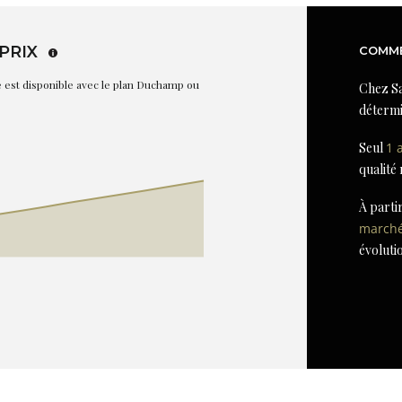
PRIX
COMME
re est disponible avec le plan Duchamp ou
Chez Sa
détermi
Seul
1 
qualité
À parti
march
évoluti