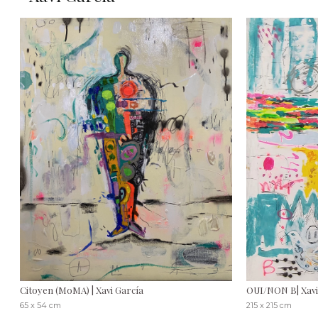
Citoyen (MoMA) | Xavi García
OUI/NON B| Xavi
65 x 54 cm
215 x 215 cm