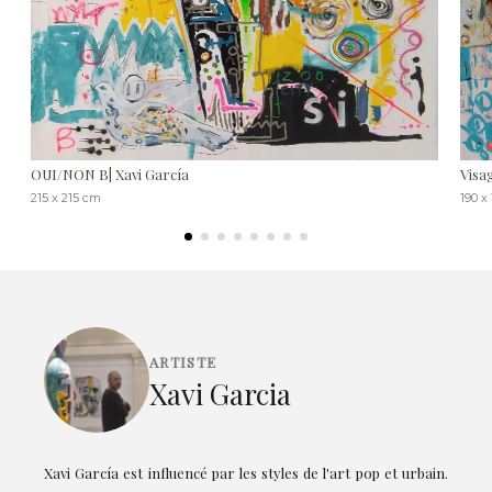
OUI/NON B| Xavi García
Visa
215 x 215 cm
190 x
ARTISTE
Xavi Garcia
Xavi García est influencé par les styles de l'art pop et urbain.