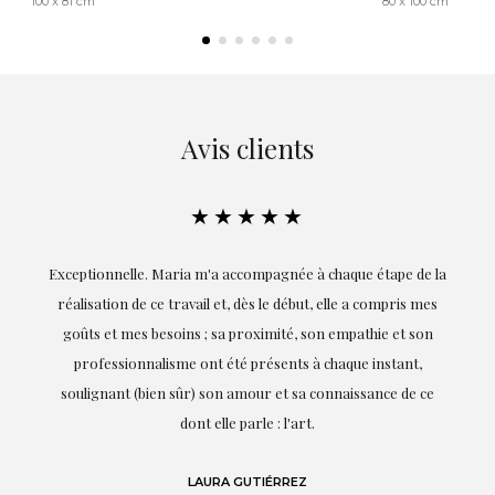
100 x 81 cm
80 x 100 cm
Avis clients
★★★★★
ie
Exceptionnelle. Maria m'a accompagnée à chaque étape de la
on
réalisation de ce travail et, dès le début, elle a compris mes
it.
goûts et mes besoins ; sa proximité, son empathie et son
s
professionnalisme ont été présents à chaque instant,
te
soulignant (bien sûr) son amour et sa connaissance de ce
,
dont elle parle : l'art.
de
LAURA GUTIÉRREZ