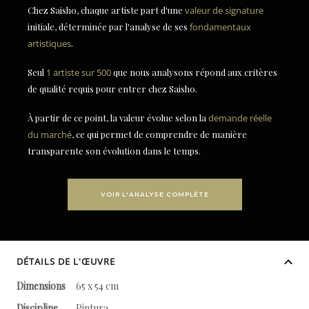
Chez Saisho, chaque artiste part d'une
valeur de signature
initiale, déterminée par l'analyse de ses
fondamentaux
artistiques
.
Seul
1 artiste sur 500
que nous analysons répond aux critères
de qualité requis pour entrer chez Saisho.
À partir de ce point, la valeur évolue selon la
demande réelle
du marché
, ce qui permet de comprendre de manière
transparente son évolution dans le temps.
VOIR L'ANALYSE COMPLÈTE
DÉTAILS DE L'ŒUVRE
Dimensions
65 x 54 cm
Discipline
Pintura