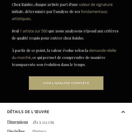
Chez Saisho, chaque artiste part d'une
valeur de signature
initiale, déterminée par l'analyse de ses
fondamentaux
artistiques
.
Seul
1 artiste sur 500
que nous analysons répond aux critères
de qualité requis pour entrer chez Saisho.
À partir de ce point, la valeur évolue selon la
demande réelle
du marché
, ce qui permet de comprendre de manière
transparente son évolution dans le temps.
VOIR L'ANALYSE COMPLÈTE
DÉTAILS DE L'ŒUVRE
Dimensions
181 x 111 cm
Discipline
Pintura