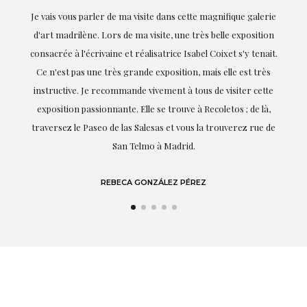
ie
Exceptionnelle. Maria m'a accompagnée à chaque étape de la
on
réalisation de ce travail et, dès le début, elle a compris mes
it.
goûts et mes besoins ; sa proximité, son empathie et son
s
professionnalisme ont été présents à chaque instant,
te
soulignant (bien sûr) son amour et sa connaissance de ce
,
dont elle parle : l'art.
de
LAURA GUTIÉRREZ