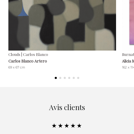
Clouds | Carlos Blanco
Surnatu
Carlos Blanco Artero
Alicia
69 x 67 cm
162 x 1
Avis clients
★★★★★