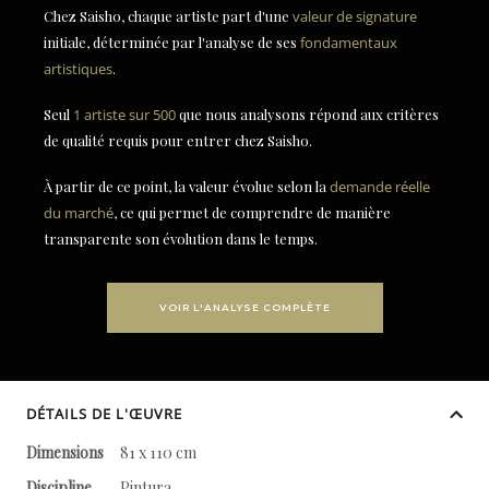
Chez Saisho, chaque artiste part d'une
valeur de signature
initiale, déterminée par l'analyse de ses
fondamentaux
artistiques
.
Seul
1 artiste sur 500
que nous analysons répond aux critères
de qualité requis pour entrer chez Saisho.
À partir de ce point, la valeur évolue selon la
demande réelle
du marché
, ce qui permet de comprendre de manière
transparente son évolution dans le temps.
VOIR L'ANALYSE COMPLÈTE
DÉTAILS DE L'ŒUVRE
Dimensions
81 x 110 cm
Discipline
Pintura