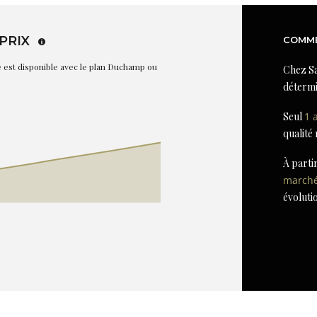
PRIX
COMME
re est disponible avec le plan Duchamp ou
Chez Sa
détermi
Seul
1 
qualité
À parti
march
évoluti