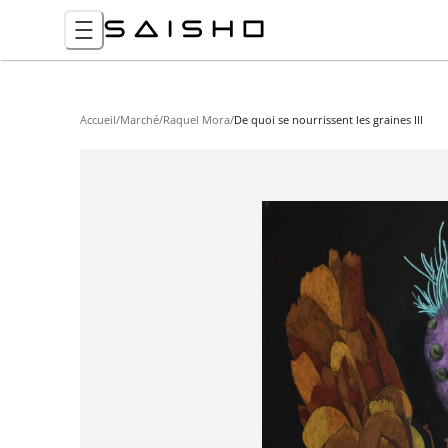
Accueil
/
Marché
/
Raquel Mora
/
De quoi se nourrissent les graines III