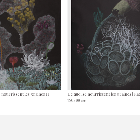
 nourrissent les graines II
De quoi se nourrissent les graines | R
m
108 x 88 cm