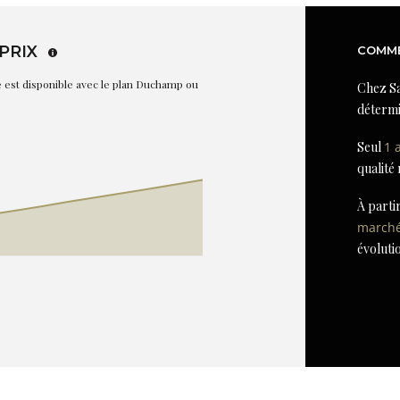
PRIX
COMME
re est disponible avec le plan Duchamp ou
Chez Sa
détermi
Seul
1 
qualité
À parti
march
évoluti