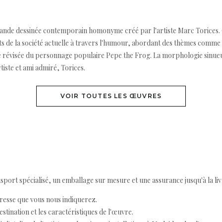
 bande dessinée contemporain homonyme créé par l'artiste Marc Torices
de la société actuelle à travers l'humour, abordant des thèmes comme l'an
 révisée du personnage populaire Pepe the Frog. La morphologie sinueus
iste et ami admiré, Torices.
VOIR TOUTES LES ŒUVRES
ort spécialisé, un emballage sur mesure et une assurance jusqu'à la livr
resse que vous nous indiquerez.
destination et les caractéristiques de l'œuvre.