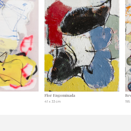
Flor Engominada
Re
41 x 33 cm
195