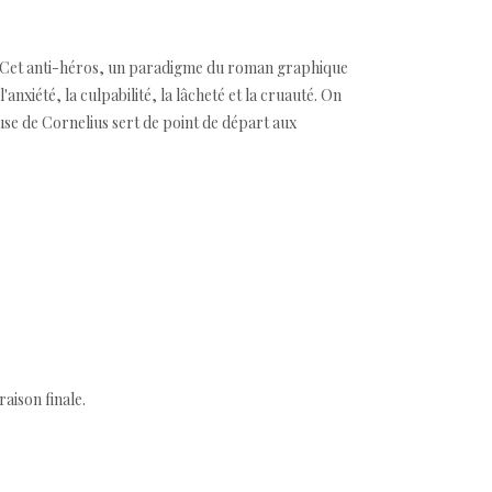
. Cet anti-héros, un paradigme du roman graphique
xiété, la culpabilité, la lâcheté et la cruauté. On
e de Cornelius sert de point de départ aux
aison finale.