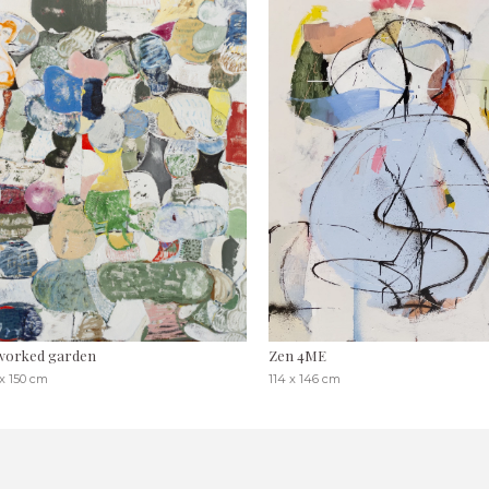
worked garden
Zen 4ME
 x 150 cm
114 x 146 cm