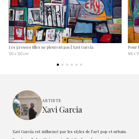
Les grosses filles ne pleurent pas | Xavi García
Pour 
120 x 120 cm
165 x 
ARTISTE
Xavi Garcia
Xavi García est influencé par les styles de l'art pop et urbain.