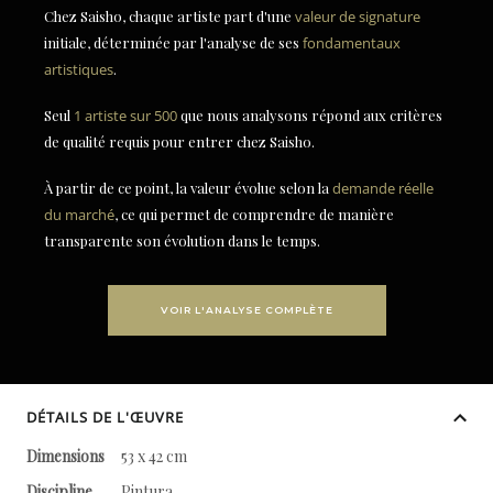
Chez Saisho, chaque artiste part d'une
valeur de signature
initiale, déterminée par l'analyse de ses
fondamentaux
artistiques
.
Seul
1 artiste sur 500
que nous analysons répond aux critères
de qualité requis pour entrer chez Saisho.
À partir de ce point, la valeur évolue selon la
demande réelle
du marché
, ce qui permet de comprendre de manière
transparente son évolution dans le temps.
VOIR L'ANALYSE COMPLÈTE
DÉTAILS DE L'ŒUVRE
Dimensions
53 x 42 cm
Discipline
Pintura