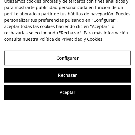
Utilizamos cookies propias y de terceros con fines analíticos y
para mostrarte publicidad personalizada en función de un
perfil elaborado a partir de tus hábitos de navegación. Puedes
personalizar tus preferencias pulsando en "Configurar",
aceptar todas las cookies haciendo clic en "Aceptar", o
rechazarlas seleccionando "Rechazar". Para más información
consulta nuestra
Política de Privacidad y Cookies
.
Configurar
Rechazar
Consu
Aceptar
FR