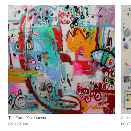
The Face | Xavi García
Citize
200 x 200 cm
100 x 