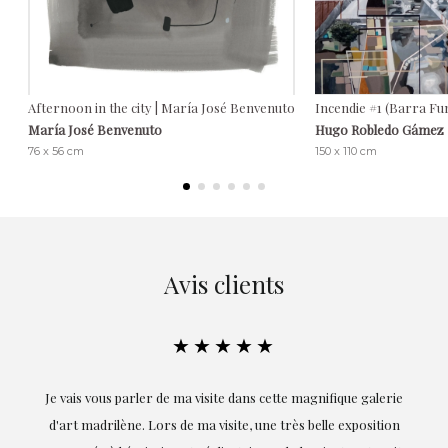
Afternoon in the city | María José Benvenuto
Incendie #1 (Barra Fu
María José Benvenuto
Hugo Robledo Gámez
76 x 56 cm
150 x 110 cm
Avis clients
★★★★★
Je vais vous parler de ma visite dans cette magnifique galerie
E
d'art madrilène. Lors de ma visite, une très belle exposition