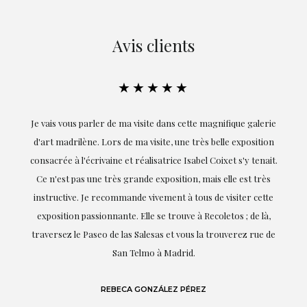
Avis clients
★★★★★
rler de ma visite dans cette magnifique galerie
Exceptionnelle. Maria m
. Lors de ma visite, une très belle exposition
réalisation de ce travail
rivaine et réalisatrice Isabel Coixet s'y tenait.
goûts et mes besoins ;
ne très grande exposition, mais elle est très
professionnalisme on
e recommande vivement à tous de visiter cette
soulignant (bien sûr) 
sionnante. Elle se trouve à Recoletos ; de là,
dont 
seo de las Salesas et vous la trouverez rue de
San Telmo à Madrid.
LAU
REBECA GONZÁLEZ PÉREZ